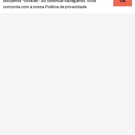
OK
utilizamos "cookies". Ao continuar navegando, você
concorda com a nossa
Política de privacidade
Copyright 2022 salaospaziop.com.br. Todos os direitos reservados.