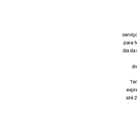
serviç
para 
dia da
dr
Tem
expr
até 