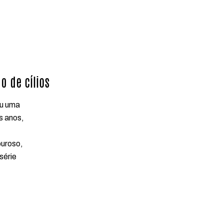
o de cílios
ou uma
s anos,
ouroso,
série