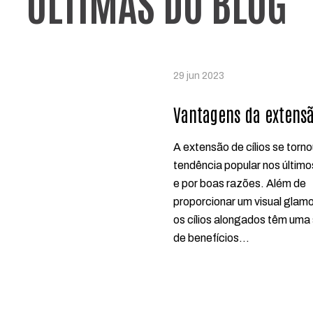
ÚLTIMAS DO BLOG
29 jun 2023
Vantagens da extensã
A extensão de cílios se torn
tendência popular nos último
e por boas razões. Além de
proporcionar um visual glam
os cílios alongados têm uma 
de benefícios…